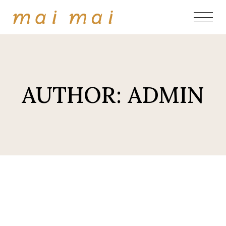
Skip
to
the
content
AUTHOR: ADMIN